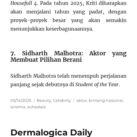
Housefull 4.
Pada tahun 2025, Kriti diharapkan
akan menjalani tahun yang padat, dengan
proyek-proyek besar yang akan semakin
menunjukkan keserbagunaannya.
7.
Sidharth Malhotra: Aktor yang
Membuat Pilihan Berani
Sidharth Malhotra telah menempuh perjalanan
panjang sejak debutnya di
Student of the Year
.
Posted
Categories
Tags
05/14/2025
Beauty
,
Celebrity
aktor
,
bintang nasional
,
on
sinema
,
sutradara
Dermalogica Daily