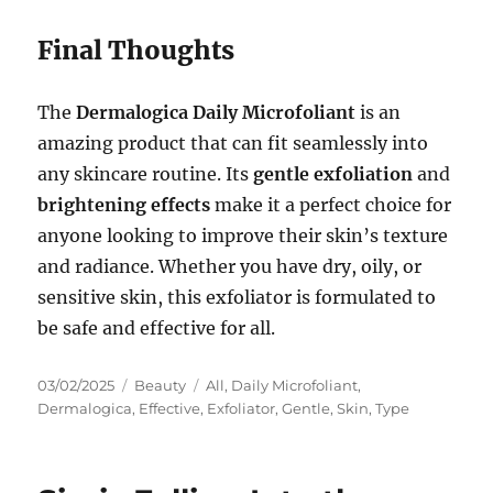
Final Thoughts
The
Dermalogica Daily Microfoliant
is an
amazing product that can fit seamlessly into
any skincare routine. Its
gentle exfoliation
and
brightening effects
make it a perfect choice for
anyone looking to improve their skin’s texture
and radiance. Whether you have dry, oily, or
sensitive skin, this exfoliator is formulated to
be safe and effective for all.
Posted
Categories
Tags
03/02/2025
Beauty
All
,
Daily Microfoliant
,
on
Dermalogica
,
Effective
,
Exfoliator
,
Gentle
,
Skin
,
Type