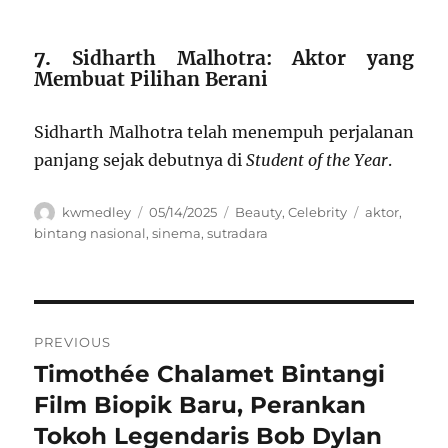
7.
Sidharth Malhotra: Aktor yang
Membuat Pilihan Berani
Sidharth Malhotra telah menempuh perjalanan
panjang sejak debutnya di
Student of the Year
.
Author
Posted
Categories
Tags
kwmedley
05/14/2025
Beauty
,
Celebrity
aktor
,
on
bintang nasional
,
sinema
,
sutradara
Navigasi
PREVIOUS
pos
Timothée Chalamet Bintangi
Previous
post:
Film Biopik Baru, Perankan
Tokoh Legendaris Bob Dylan