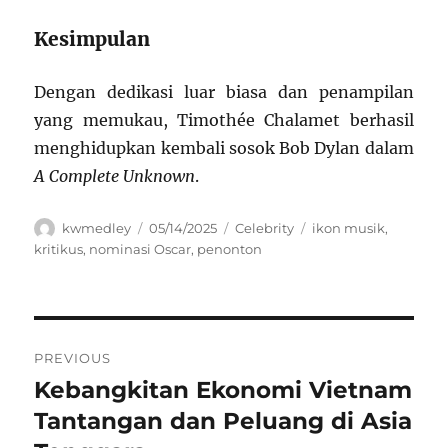
Kesimpulan
Dengan dedikasi luar biasa dan penampilan
yang memukau, Timothée Chalamet berhasil
menghidupkan kembali sosok Bob Dylan dalam
A Complete Unknown
.
Author
Posted
Categories
Tags
kwmedley
05/14/2025
Celebrity
ikon musik
,
on
kritikus
,
nominasi Oscar
,
penonton
Navigasi
PREVIOUS
pos
Kebangkitan Ekonomi Vietnam
Previous
post:
Tantangan dan Peluang di Asia