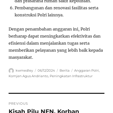
dan prasarana rumah sakit kepolisian.
Pembangunan dan renovasi fasilitas serta
konstruksi Polri lainnya.
Dengan penambahan anggaran ini, Polri
berharap dapat meningkatkan efektivitas dan
efisiensi dalam menjalankan tugas serta
memberikan pelayanan yang lebih baik kepada
masyarakat.
Author
Posted
Categories
Tags
kwmedley
06/12/2024
Berita
Anggaran Polri
,
on
Komjen Agus Andrianto
,
Peningkatan Infrastruktur
Navigasi
PREVIOUS
pos
Kisah Pilu NFN, Korban
Previous