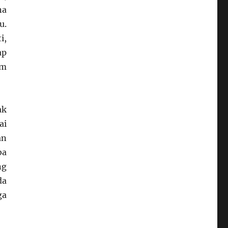
na
u.
i,
ap
am
ak
ai
an
ba
ng
da
ga