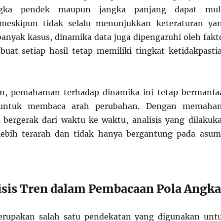
angka pendek maupun jangka panjang dapat mul
i, meskipun tidak selalu menunjukkan keteraturan ya
banyak kasus, dinamika data juga dipengaruhi oleh fakt
at setiap hasil tetap memiliki tingkat ketidakpasti
, pemahaman terhadap dinamika ini tetap bermanfa
 untuk membaca arah perubahan. Dengan memaha
bergerak dari waktu ke waktu, analisis yang dilakuk
lebih terarah dan tidak hanya bergantung pada asum
isis Tren dalam Pembacaan Pola Angka
merupakan salah satu pendekatan yang digunakan unt