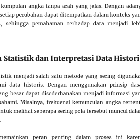
i kumpulan angka tanpa arah yang jelas. Dengan adan
 setiap perubahan dapat ditempatkan dalam konteks ya
is, sehingga pemahaman terhadap data menjadi leb
Statistik dan Interpretasi Data Histori
istik menjadi salah satu metode yang sering digunak
i data historis. Dengan menggunakan prinsip das
 yang besar dapat disederhanakan menjadi informasi ya
pahami. Misalnya, frekuensi kemunculan angka terten
untuk melihat seberapa sering pola tersebut muncul dal
.
 memainkan peran penting dalam proses ini kare