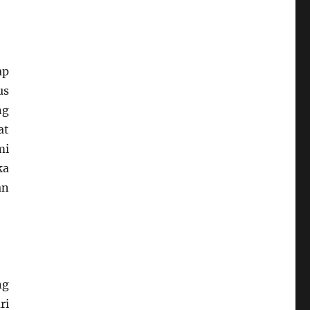
ap
us
ng
at
mi
ka
an
ng
ri