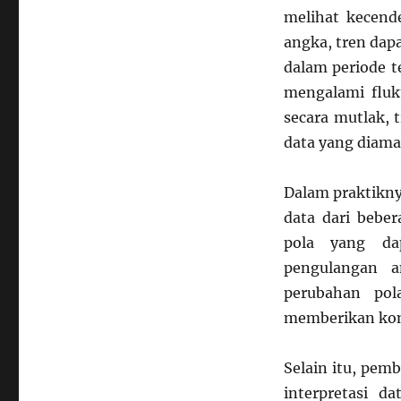
melihat kecend
angka, tren da
dalam periode t
mengalami flukt
secara mutlak,
data yang diamat
Dalam praktikny
data dari beber
pola yang dap
pengulangan a
perubahan pol
memberikan kont
Selain itu, pem
interpretasi d