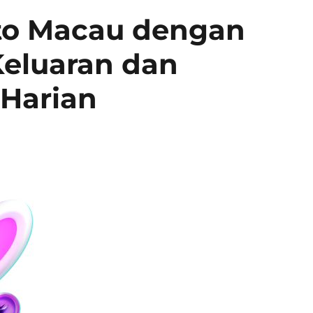
oto Macau dengan
Keluaran dan
Harian