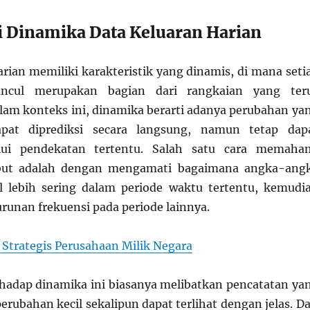
Dinamika Data Keluaran Harian
arian memiliki karakteristik yang dinamis, di mana seti
ncul merupakan bagian dari rangkaian yang ter
am konteks ini, dinamika berarti adanya perubahan ya
apat diprediksi secara langsung, namun tetap dap
alui pendekatan tertentu. Salah satu cara memaha
ebut adalah dengan mengamati bagaimana angka-ang
l lebih sering dalam periode waktu tertentu, kemudi
unan frekuensi pada periode lainnya.
 Strategis Perusahaan Milik Negara
adap dinamika ini biasanya melibatkan pencatatan ya
erubahan kecil sekalipun dapat terlihat dengan jelas. Da