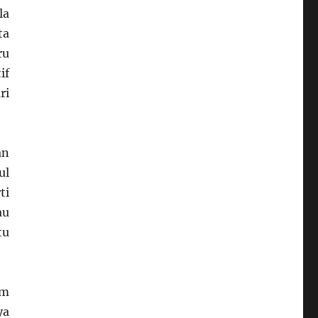
la
ta
ru
if
ri
an
ul
ti
au
tu
am
ya