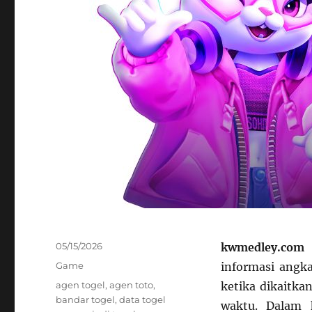
Posted
05/15/2026
kwmedley.com
–
on
Categories
Game
informasi angka
Tags
agen togel
,
agen toto
,
ketika dikaitka
bandar togel
,
data togel
waktu. Dalam 