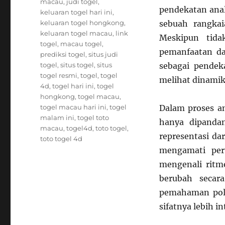
macau
,
judi togel
,
pendekatan anal
keluaran togel hari ini
,
keluaran togel hongkong
,
sebuah rangka
keluaran togel macau
,
link
Meskipun tida
togel
,
macau togel
,
pemanfaatan da
prediksi togel
,
situs judi
togel
,
situs togel
,
situs
sebagai pendek
togel resmi
,
togel
,
togel
melihat dinamik
4d
,
togel hari ini
,
togel
hongkong
,
togel macau
,
togel macau hari ini
,
togel
Dalam proses an
malam ini
,
togel toto
hanya dipandan
macau
,
togel4d
,
toto togel
,
representasi da
toto togel 4d
mengamati per
mengenali ritm
berubah secar
pemahaman pola
sifatnya lebih i