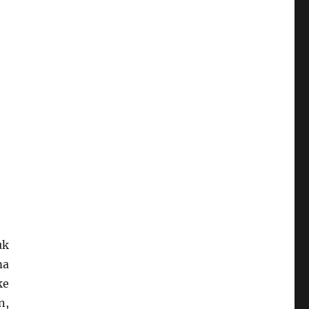
uk
ma
ke
n,