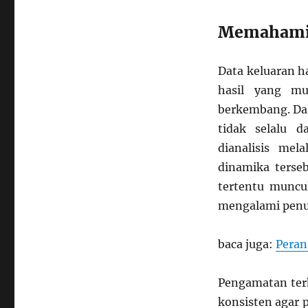
Memahami 
Data keluaran h
hasil yang mu
berkembang. Dal
tidak selalu d
dianalisis mel
dinamika ters
tertentu muncu
mengalami penur
baca juga:
Peran
Pengamatan terh
konsisten agar p