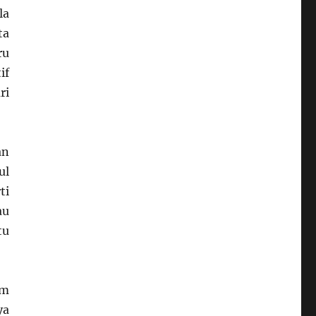
la
ta
ru
if
ri
an
ul
ti
au
tu
am
ya