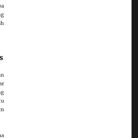
ya
ng
ih
s
an
ar
ng
tu
am
na