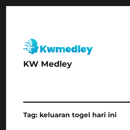
KW Medley
Tag:
keluaran togel hari ini