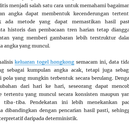
itis menjadi salah satu cara untuk memahami bagaima
ian angka dapat membentuk kecenderungan tertent
k ada metode yang dapat memastikan hasil past
ta historis dan pembacaan tren harian tetap diangg
atan yang memberi gambaran lebih terstruktur dal
a angka yang muncul.
alisis
keluaran togel hongkong
semacam ini, data tid
g sebagai kumpulan angka acak, tetapi juga sebag
ri pola yang mungkin terbentuk secara berulang. Deng
ubahan dari hari ke hari, seseorang dapat menco
e tertentu yang muncul secara konsisten maupun ya
a tiba-tiba. Pendekatan ini lebih menekankan pa
 dibandingkan dengan pencarian hasil pasti, sehing
nterpretatif daripada deterministik.