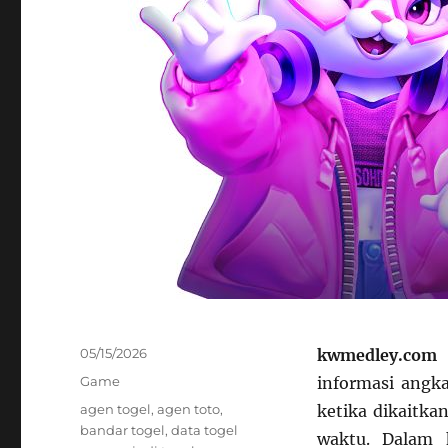
Posted
05/15/2026
kwmedley.com
–
on
Categories
Game
informasi angka
Tags
agen togel
,
agen toto
,
ketika dikaitka
bandar togel
,
data togel
waktu. Dalam 