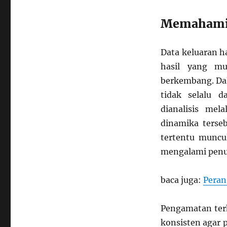
Memahami 
Data keluaran h
hasil yang mu
berkembang. Dal
tidak selalu d
dianalisis mel
dinamika ters
tertentu muncu
mengalami penur
baca juga:
Peran
Pengamatan terh
konsisten agar p