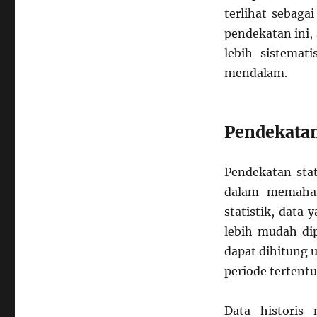
terlihat sebaga
pendekatan ini,
lebih sistemat
mendalam.
Pendekatan 
Pendekatan stat
dalam memaham
statistik, data
lebih mudah di
dapat dihitung 
periode tertentu
Data historis