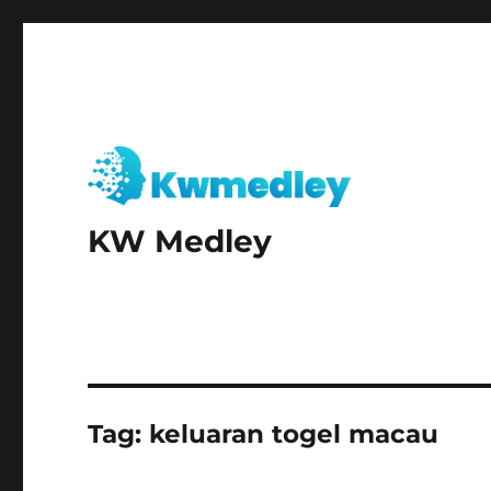
KW Medley
Tag:
keluaran togel macau