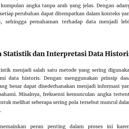
i kumpulan angka tanpa arah yang jelas. Dengan adan
 setiap perubahan dapat ditempatkan dalam konteks ya
is, sehingga pemahaman terhadap data menjadi leb
Statistik dan Interpretasi Data Histori
istik menjadi salah satu metode yang sering digunak
i data historis. Dengan menggunakan prinsip das
 yang besar dapat disederhanakan menjadi informasi ya
pahami. Misalnya, frekuensi kemunculan angka terten
untuk melihat seberapa sering pola tersebut muncul dal
.
 memainkan peran penting dalam proses ini kare