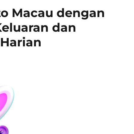
oto Macau dengan
Keluaran dan
Harian