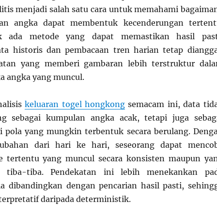
itis menjadi salah satu cara untuk memahami bagaima
ian angka dapat membentuk kecenderungan tertent
k ada metode yang dapat memastikan hasil past
ta historis dan pembacaan tren harian tetap diangg
atan yang memberi gambaran lebih terstruktur dal
a angka yang muncul.
alisis
keluaran togel hongkong
semacam ini, data tid
g sebagai kumpulan angka acak, tetapi juga sebag
ri pola yang mungkin terbentuk secara berulang. Deng
ubahan dari hari ke hari, seseorang dapat menco
e tertentu yang muncul secara konsisten maupun ya
a tiba-tiba. Pendekatan ini lebih menekankan pa
 dibandingkan dengan pencarian hasil pasti, sehing
nterpretatif daripada deterministik.