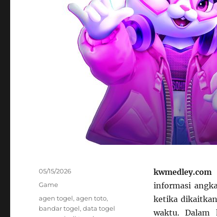
Posted
05/15/2026
kwmedley.com
–
on
Categories
Game
informasi angka
Tags
agen togel
,
agen toto
,
ketika dikaitka
bandar togel
,
data togel
waktu. Dalam 