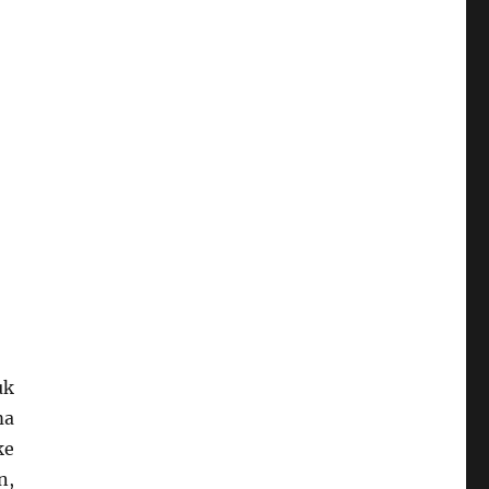
uk
ma
ke
n,