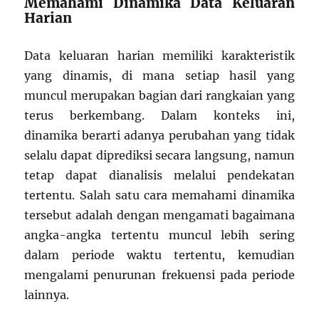
Memahami Dinamika Data Keluaran
Harian
Data keluaran harian memiliki karakteristik
yang dinamis, di mana setiap hasil yang
muncul merupakan bagian dari rangkaian yang
terus berkembang. Dalam konteks ini,
dinamika berarti adanya perubahan yang tidak
selalu dapat diprediksi secara langsung, namun
tetap dapat dianalisis melalui pendekatan
tertentu. Salah satu cara memahami dinamika
tersebut adalah dengan mengamati bagaimana
angka-angka tertentu muncul lebih sering
dalam periode waktu tertentu, kemudian
mengalami penurunan frekuensi pada periode
lainnya.