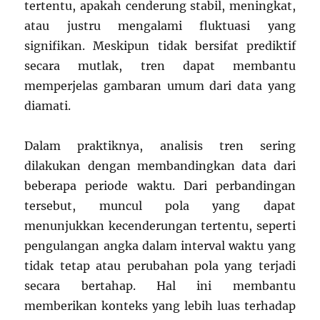
tertentu, apakah cenderung stabil, meningkat,
atau justru mengalami fluktuasi yang
signifikan. Meskipun tidak bersifat prediktif
secara mutlak, tren dapat membantu
memperjelas gambaran umum dari data yang
diamati.
Dalam praktiknya, analisis tren sering
dilakukan dengan membandingkan data dari
beberapa periode waktu. Dari perbandingan
tersebut, muncul pola yang dapat
menunjukkan kecenderungan tertentu, seperti
pengulangan angka dalam interval waktu yang
tidak tetap atau perubahan pola yang terjadi
secara bertahap. Hal ini membantu
memberikan konteks yang lebih luas terhadap