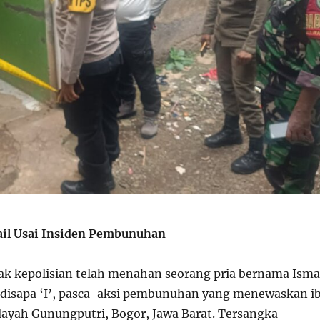
il Usai Insiden Pembunuhan
ak kepolisian telah menahan seorang pria bernama Isma
 disapa ‘I’, pasca-aksi pembunuhan yang menewaskan i
layah Gunungputri, Bogor, Jawa Barat. Tersangka