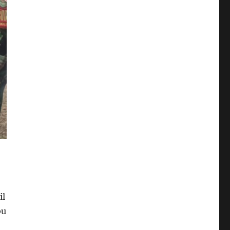
il
bu