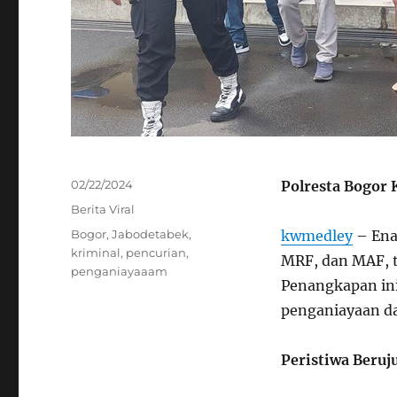
Posted
02/22/2024
Polresta Bogor 
on
Categories
Berita Viral
Tags
Bogor
,
Jabodetabek
,
kwmedley
– Ena
kriminal
,
pencurian
,
MRF, dan MAF, t
penganiayaaam
Penangkapan ini
penganiayaan da
Peristiwa Beruj