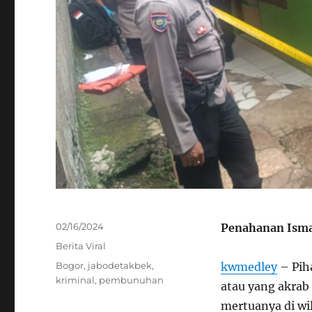
Posted
02/16/2024
Penahanan Isma
on
Categories
Berita Viral
Tags
Bogor
,
jabodetakbek
,
kwmedley
– Pih
kriminal
,
pembunuhan
atau yang akrab
mertuanya di wi