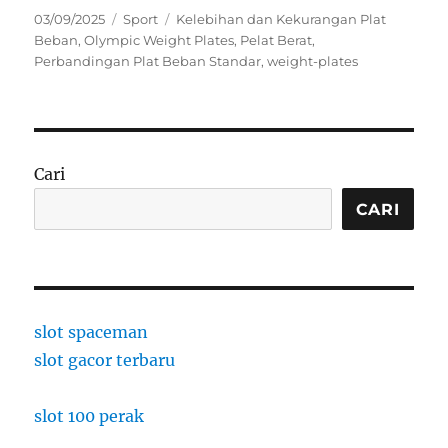
Posted
Categories
Tags
03/09/2025
Sport
Kelebihan dan Kekurangan Plat
on
Beban
,
Olympic Weight Plates
,
Pelat Berat
,
Perbandingan Plat Beban Standar
,
weight-plates
Cari
CARI
slot spaceman
slot gacor terbaru
slot 100 perak