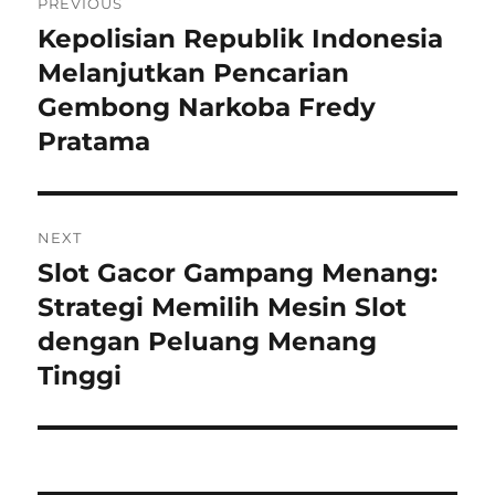
PREVIOUS
pos
Kepolisian Republik Indonesia
Previous
post:
Melanjutkan Pencarian
Gembong Narkoba Fredy
Pratama
NEXT
Slot Gacor Gampang Menang:
Next
post:
Strategi Memilih Mesin Slot
dengan Peluang Menang
Tinggi