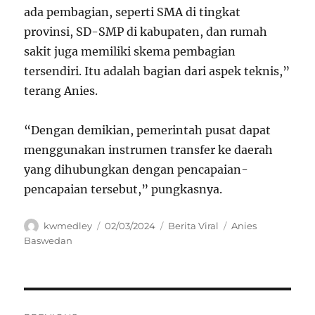
ada pembagian, seperti SMA di tingkat
provinsi, SD-SMP di kabupaten, dan rumah
sakit juga memiliki skema pembagian
tersendiri. Itu adalah bagian dari aspek teknis,”
terang Anies.
“Dengan demikian, pemerintah pusat dapat
menggunakan instrumen transfer ke daerah
yang dihubungkan dengan pencapaian-
pencapaian tersebut,” pungkasnya.
Author
Posted
Categories
Tags
kwmedley
02/03/2024
Berita Viral
Anies
on
Baswedan
Navigasi