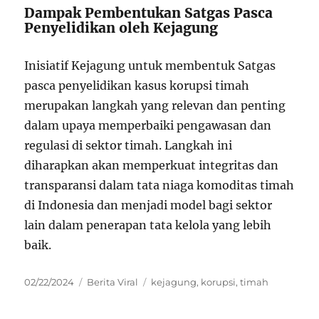
Dampak Pembentukan Satgas Pasca
Penyelidikan oleh Kejagung
Inisiatif Kejagung untuk membentuk Satgas
pasca penyelidikan kasus korupsi timah
merupakan langkah yang relevan dan penting
dalam upaya memperbaiki pengawasan dan
regulasi di sektor timah. Langkah ini
diharapkan akan memperkuat integritas dan
transparansi dalam tata niaga komoditas timah
di Indonesia dan menjadi model bagi sektor
lain dalam penerapan tata kelola yang lebih
baik.
Posted
Categories
Tags
02/22/2024
Berita Viral
kejagung
,
korupsi
,
timah
on