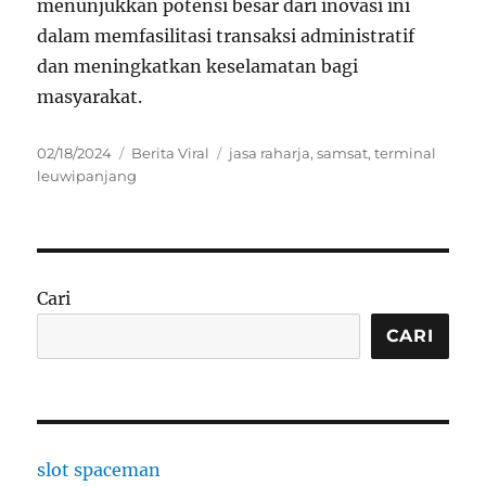
menunjukkan potensi besar dari inovasi ini
dalam memfasilitasi transaksi administratif
dan meningkatkan keselamatan bagi
masyarakat.
Posted
Categories
Tags
02/18/2024
Berita Viral
jasa raharja
,
samsat
,
terminal
on
leuwipanjang
Cari
CARI
slot spaceman