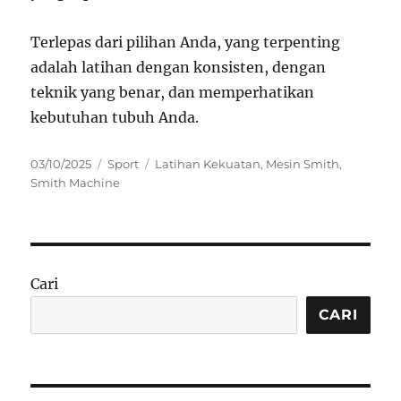
Terlepas dari pilihan Anda, yang terpenting
adalah latihan dengan konsisten, dengan
teknik yang benar, dan memperhatikan
kebutuhan tubuh Anda.
Posted
Categories
Tags
03/10/2025
Sport
Latihan Kekuatan
,
Mesin Smith
,
on
Smith Machine
Cari
CARI