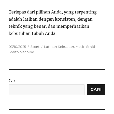
Terlepas dari pilihan Anda, yang terpenting
adalah latihan dengan konsisten, dengan
teknik yang benar, dan memperhatikan
kebutuhan tubuh Anda.
Posted
Categories
Tags
03/10/2025
Sport
Latihan Kekuatan
,
Mesin Smith
,
on
Smith Machine
Cari
CARI