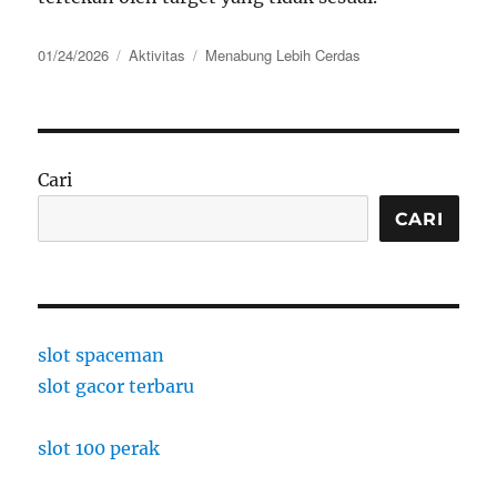
Posted
Categories
Tags
01/24/2026
Aktivitas
Menabung Lebih Cerdas
on
Cari
CARI
slot spaceman
slot gacor terbaru
slot 100 perak