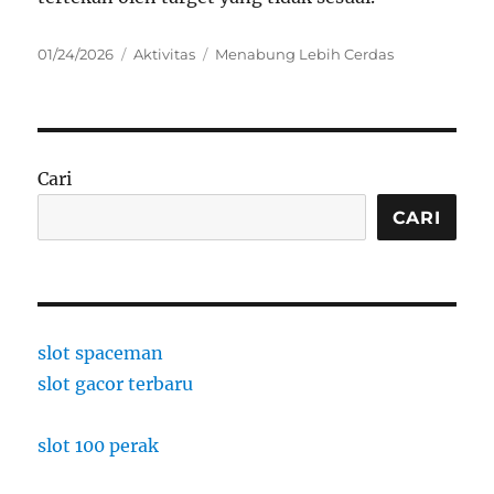
Posted
Categories
Tags
01/24/2026
Aktivitas
Menabung Lebih Cerdas
on
Cari
CARI
slot spaceman
slot gacor terbaru
slot 100 perak