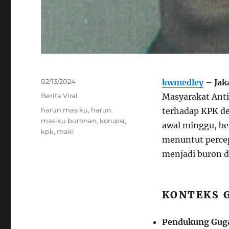
Posted
02/13/2024
kwmedley
– Jak
on
Categories
Berita Viral
Masyarakat Ant
Tags
harun masiku
,
harun
terhadap KPK de
masiku buronan
,
korupsi
,
awal minggu, be
kpk
,
maki
menuntut perce
menjadi buron d
KONTEKS 
Pendukung Gug