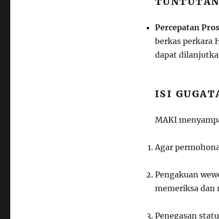
TUNTUTAN
Percepatan Pro
berkas perkara 
dapat dilanjutk
ISI GUGA
MAKI menyampai
Agar permohona
Pengakuan wewen
memeriksa dan 
Penegasan statu