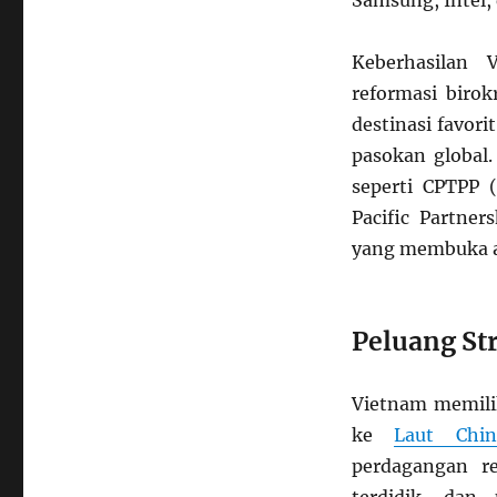
Samsung, Intel,
Keberhasilan 
reformasi birok
destinasi favori
pasokan global.
seperti CPTPP 
Pacific Partne
yang membuka ak
Peluang Str
Vietnam memilik
ke
Laut Chin
perdagangan re