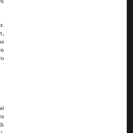
ng
r.
t,
ma
am
ru
ai
ra
ih