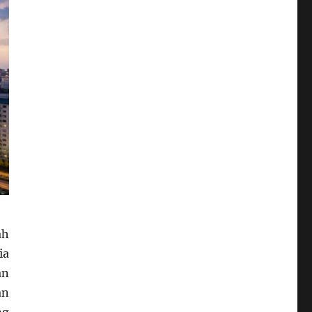
ah
ia
an
an