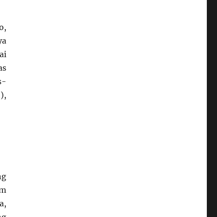
o,
ya
ai
as
s-
),
ng
am
a,