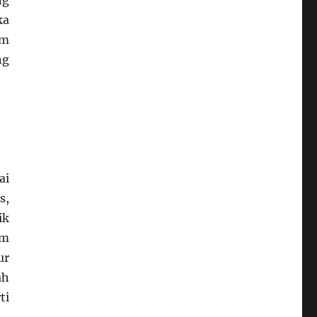
ng
ka
am
ng
ai
s,
ik
am
ur
ah
ti