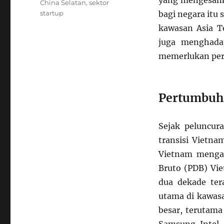
yang mengesank
China Selatan
,
sektor
startup
bagi negara itu
kawasan Asia T
juga menghadap
memerlukan perh
Pertumbuha
Sejak peluncur
transisi Vietna
Vietnam mengal
Bruto (PDB) Vie
dua dekade ter
utama di kawasa
besar, terutama