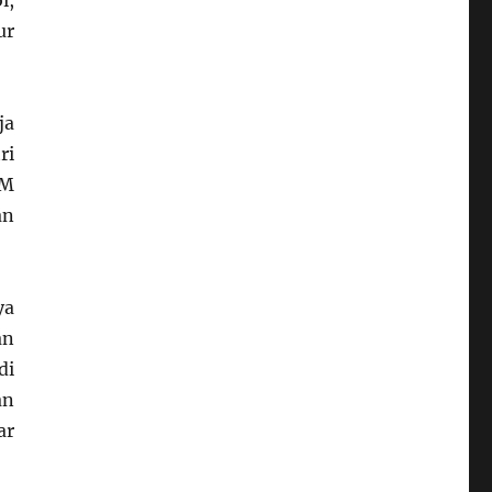
i,
ur
ja
ri
DM
an
ya
an
di
an
ar