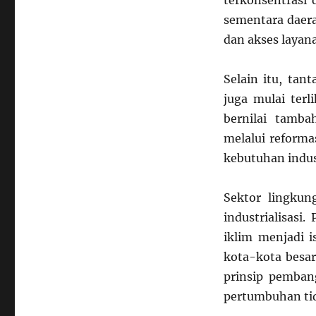
terkonsentrasi 
sementara daera
dan akses layana
Selain itu, tan
juga mulai ter
bernilai tamb
melalui reforma
kebutuhan indus
Sektor lingkun
industrialisasi
iklim menjadi i
kota-kota besar
prinsip pemban
pertumbuhan ti