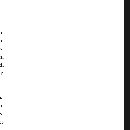
n,
mi
ra
am
di
an
ma
ni
si
is