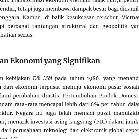
an. Transformasi ekonomi Vietnam tidak hanya penti
 sendiri, tetapi juga membawa dampak besar bagi dinami
enggara. Namun, di balik kesuksesan tersebut, Vietn
i berbagai tantangan struktural dan geopolitik ya
atian serius.
n Ekonomi yang Signifikan
an kebijakan
Đổi Mới
pada tahun 1986, yang menand
m dari ekonomi terpusat menuju ekonomi pasar sosiali
ami perubahan drastis. Pertumbuhan Produk Domest
tnam rata-rata mencapai lebih dari 6% per tahun dal
akhir. Negara ini juga telah menjadi pusat manufakt
n, menarik investasi asing langsung (FDI) dalam juml
 dari perusahaan teknologi dan elektronik global seper