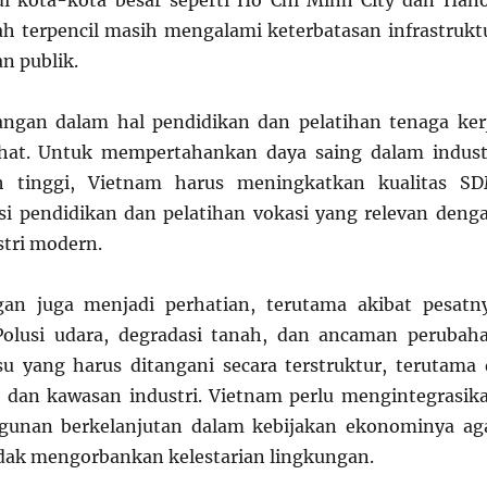
di kota-kota besar seperti Ho Chi Minh City dan Hano
h terpencil masih mengalami keterbatasan infrastrukt
n publik.
tangan dalam hal pendidikan dan pelatihan tenaga ker
lihat. Untuk mempertahankan daya saing dalam indust
ah tinggi, Vietnam harus meningkatkan kualitas S
si pendidikan dan pelatihan vokasi yang relevan deng
tri modern.
gan juga menjadi perhatian, terutama akibat pesatn
. Polusi udara, degradasi tanah, dan ancaman perubah
su yang harus ditangani secara terstruktur, terutama 
 dan kawasan industri. Vietnam perlu mengintegrasik
gunan berkelanjutan dalam kebijakan ekonominya ag
dak mengorbankan kelestarian lingkungan.