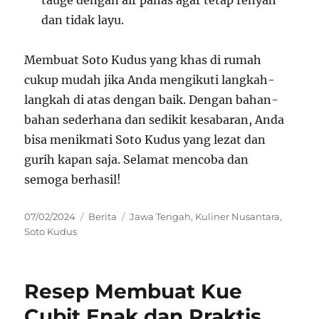
tauge dengan air panas agar tetap renyah
dan tidak layu.
Membuat Soto Kudus yang khas di rumah
cukup mudah jika Anda mengikuti langkah-
langkah di atas dengan baik. Dengan bahan-
bahan sederhana dan sedikit kesabaran, Anda
bisa menikmati Soto Kudus yang lezat dan
gurih kapan saja. Selamat mencoba dan
semoga berhasil!
Posted
Categories
Tags
07/02/2024
Berita
Jawa Tengah
,
Kuliner Nusantara
,
on
Soto Kudus
Resep Membuat Kue
Cubit Enak dan Praktis