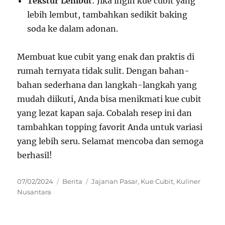
Tekstur Lembut
: Jika ingin kue cubit yang
lebih lembut, tambahkan sedikit baking
soda ke dalam adonan.
Membuat kue cubit yang enak dan praktis di
rumah ternyata tidak sulit. Dengan bahan-
bahan sederhana dan langkah-langkah yang
mudah diikuti, Anda bisa menikmati kue cubit
yang lezat kapan saja. Cobalah resep ini dan
tambahkan topping favorit Anda untuk variasi
yang lebih seru. Selamat mencoba dan semoga
berhasil!
Posted
Categories
Tags
07/02/2024
Berita
Jajanan Pasar
,
Kue Cubit
,
Kuliner
on
Nusantara