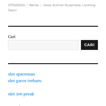
Posted
Categories
Tags
07/02/2024
Berita
Jawa
,
Kuliner Nusantara
,
Lontong
on
Sayur
Cari
CARI
slot spaceman
slot gacor terbaru
slot 100 perak