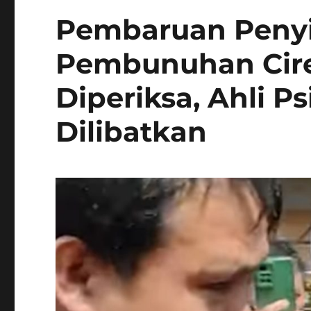
Pembaruan Penyi
Pembunuhan Cireb
Diperiksa, Ahli P
Dilibatkan