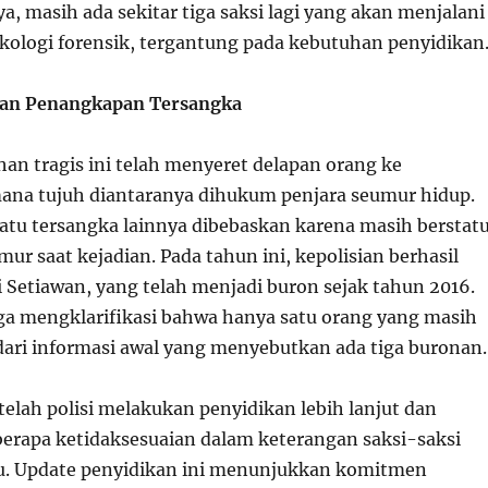
a, masih ada sekitar tiga saksi lagi yang akan menjalani
kologi forensik, tergantung pada kebutuhan penyidikan
dan Penangkapan Tersangka
n tragis ini telah menyeret delapan orang ke
mana tujuh diantaranya dihukum penjara seumur hidup.
satu tersangka lainnya dibebaskan karena masih berstat
ur saat kejadian. Pada tahun ini, kepolisian berhasil
Setiawan, yang telah menjadi buron sejak tahun 2016.
ga mengklarifikasi bahwa hanya satu orang yang masih
dari informasi awal yang menyebutkan ada tiga buronan.
setelah polisi melakukan penyidikan lebih lanjut dan
rapa ketidaksesuaian dalam keterangan saksi-saksi
ku. Update penyidikan ini menunjukkan komitmen