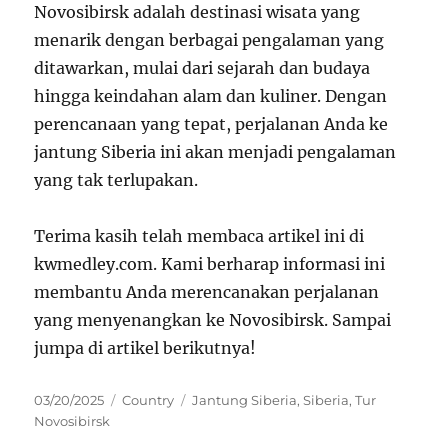
Novosibirsk adalah destinasi wisata yang
menarik dengan berbagai pengalaman yang
ditawarkan, mulai dari sejarah dan budaya
hingga keindahan alam dan kuliner. Dengan
perencanaan yang tepat, perjalanan Anda ke
jantung Siberia ini akan menjadi pengalaman
yang tak terlupakan.
Terima kasih telah membaca artikel ini di
kwmedley.com. Kami berharap informasi ini
membantu Anda merencanakan perjalanan
yang menyenangkan ke Novosibirsk. Sampai
jumpa di artikel berikutnya!
Posted
Categories
Tags
03/20/2025
Country
Jantung Siberia
,
Siberia
,
Tur
on
Novosibirsk