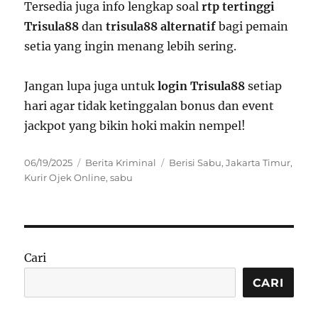
Tersedia juga info lengkap soal
rtp tertinggi
Trisula88
dan
trisula88 alternatif
bagi pemain
setia yang ingin menang lebih sering.
Jangan lupa juga untuk
login Trisula88
setiap
hari agar tidak ketinggalan bonus dan event
jackpot yang bikin hoki makin nempel!
Posted
Categories
Tags
06/19/2025
Berita Kriminal
Berisi Sabu
,
Jakarta Timur
,
on
Kurir Ojek Online
,
sabu
Cari
CARI