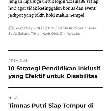
Jangan lupa juga untuk
login Trisula88
setiap
hari agar tidak ketinggalan bonus dan event
jackpot yang bikin hoki makin nempel!
Author
Posted
Categories
Tags
kwmedley
06/19/2025
Berita Kriminal
Berisi
on
Sabu
,
Jakarta Timur
,
Kurir Ojek Online
,
sabu
Navigasi
PREVIOUS
pos
10 Strategi Pendidikan Inklusif
Previous
post:
yang Efektif untuk Disabilitas
NEXT
Timnas Putri Siap Tempur di
Next