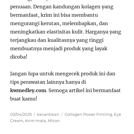
penuaan. Dengan kandungan kolagen yang
bermanfaat, krim ini bisa membantu
mengurangi kerutan, melembapkan, dan
meningkatkan elastisitas kulit. Harganya yang
terjangkau dan kualitasnya yang tinggi
membuatnya menjadi produk yang layak
dicoba!
Jangan lupa untuk mengecek produk ini dan
tips perawatan lainnya hanya di
kwmedley.com
. Semoga artikel ini bermanfaat
buat kamu!
Posted
Categories
Tags
03/04/2025
kecantikan
Collagen Power Firming
,
Eye
on
Cream
,
Krim mata
,
Mizon