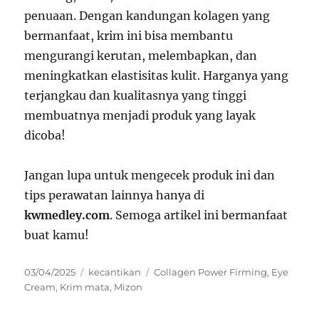
penuaan. Dengan kandungan kolagen yang
bermanfaat, krim ini bisa membantu
mengurangi kerutan, melembapkan, dan
meningkatkan elastisitas kulit. Harganya yang
terjangkau dan kualitasnya yang tinggi
membuatnya menjadi produk yang layak
dicoba!
Jangan lupa untuk mengecek produk ini dan
tips perawatan lainnya hanya di
kwmedley.com
. Semoga artikel ini bermanfaat
buat kamu!
Posted
Categories
Tags
03/04/2025
kecantikan
Collagen Power Firming
,
Eye
on
Cream
,
Krim mata
,
Mizon