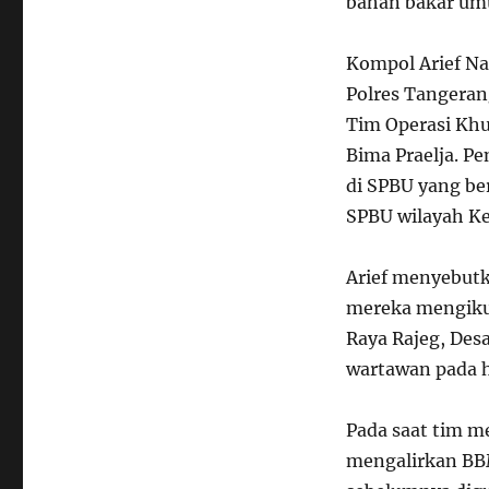
bahan bakar um
Kompol Arief Na
Polres Tangera
Tim Operasi Khu
Bima Praelja. P
di SPBU yang be
SPBU wilayah K
Arief menyebutka
mereka mengiku
Raya Rajeg, Des
wartawan pada ha
Pada saat tim m
mengalirkan BBM