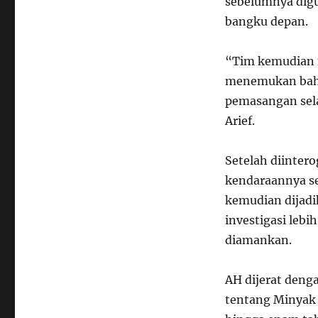
sebelumnya digu
bangku depan.
“Tim kemudian 
menemukan bahw
pemasangan sel
Arief.
Setelah diinter
kendaraannya se
kemudian dijadi
investigasi leb
diamankan.
AH dijerat den
tentang Minyak