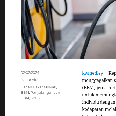
Posted
02/02/2024
kwmedley
– Kepo
on
Categories
Berita Viral
menggagalkan s
Tags
Bahan Bakar Minyak
,
(BBM) jenis Pert
BBM
,
Penyalahgunaan
untuk memungki
BBM
,
SPBU
individu dengan 
kedapatan melak