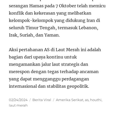
serangan Hamas pada 7 Oktober telah memicu
konflik dan kekerasan yang melibatkan
kelompok-kelompok yang didukung Iran di
seluruh Timur Tengah, termasuk Lebanon,
Irak, Suriah, dan Yaman.
Aksi pertahanan AS di Laut Merah ini adalah
bagian dari upaya kontinu untuk
mengamankan jalur laut strategis dan
merespon dengan tegas terhadap ancaman
yang dapat mengganggu perdagangan
internasional dan stabilitas geopolitik.
Posted
Categories
Tags
02/24/2024
Berita Viral
Amerika Serikat
,
as
,
houthi
,
on
laut merah