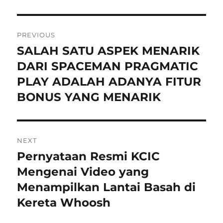
Navigasi
PREVIOUS
pos
SALAH SATU ASPEK MENARIK
Previous
post:
DARI SPACEMAN PRAGMATIC
PLAY ADALAH ADANYA FITUR
BONUS YANG MENARIK
NEXT
Pernyataan Resmi KCIC
Next
post:
Mengenai Video yang
Menampilkan Lantai Basah di
Kereta Whoosh