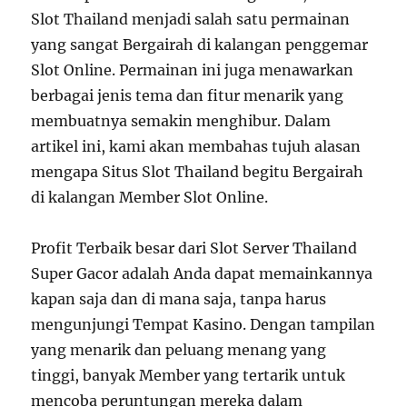
Slot Thailand menjadi salah satu permainan
yang sangat Bergairah di kalangan penggemar
Slot Online. Permainan ini juga menawarkan
berbagai jenis tema dan fitur menarik yang
membuatnya semakin menghibur. Dalam
artikel ini, kami akan membahas tujuh alasan
mengapa Situs Slot Thailand begitu Bergairah
di kalangan Member Slot Online.
Profit Terbaik besar dari Slot Server Thailand
Super Gacor adalah Anda dapat memainkannya
kapan saja dan di mana saja, tanpa harus
mengunjungi Tempat Kasino. Dengan tampilan
yang menarik dan peluang menang yang
tinggi, banyak Member yang tertarik untuk
mencoba peruntungan mereka dalam