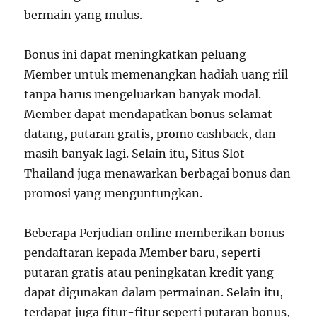
bermain yang mulus.
Bonus ini dapat meningkatkan peluang
Member untuk memenangkan hadiah uang riil
tanpa harus mengeluarkan banyak modal.
Member dapat mendapatkan bonus selamat
datang, putaran gratis, promo cashback, dan
masih banyak lagi. Selain itu, Situs Slot
Thailand juga menawarkan berbagai bonus dan
promosi yang menguntungkan.
Beberapa Perjudian online memberikan bonus
pendaftaran kepada Member baru, seperti
putaran gratis atau peningkatan kredit yang
dapat digunakan dalam permainan. Selain itu,
terdapat juga fitur-fitur seperti putaran bonus,