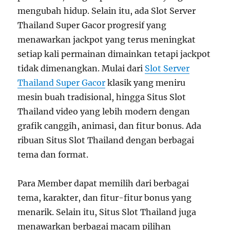
mengubah hidup. Selain itu, ada Slot Server
Thailand Super Gacor progresif yang
menawarkan jackpot yang terus meningkat
setiap kali permainan dimainkan tetapi jackpot
tidak dimenangkan. Mulai dari
Slot Server
Thailand Super Gacor
klasik yang meniru
mesin buah tradisional, hingga Situs Slot
Thailand video yang lebih modern dengan
grafik canggih, animasi, dan fitur bonus. Ada
ribuan Situs Slot Thailand dengan berbagai
tema dan format.
Para Member dapat memilih dari berbagai
tema, karakter, dan fitur-fitur bonus yang
menarik. Selain itu, Situs Slot Thailand juga
menawarkan berbagai macam pilihan