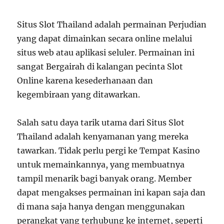
Situs Slot Thailand adalah permainan Perjudian
yang dapat dimainkan secara online melalui
situs web atau aplikasi seluler. Permainan ini
sangat Bergairah di kalangan pecinta Slot
Online karena kesederhanaan dan
kegembiraan yang ditawarkan.
Salah satu daya tarik utama dari Situs Slot
Thailand adalah kenyamanan yang mereka
tawarkan. Tidak perlu pergi ke Tempat Kasino
untuk memainkannya, yang membuatnya
tampil menarik bagi banyak orang. Member
dapat mengakses permainan ini kapan saja dan
di mana saja hanya dengan menggunakan
perangkat yang terhubung ke internet, seperti