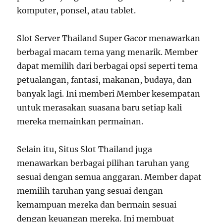
komputer, ponsel, atau tablet.
Slot Server Thailand Super Gacor menawarkan
berbagai macam tema yang menarik. Member
dapat memilih dari berbagai opsi seperti tema
petualangan, fantasi, makanan, budaya, dan
banyak lagi. Ini memberi Member kesempatan
untuk merasakan suasana baru setiap kali
mereka memainkan permainan.
Selain itu, Situs Slot Thailand juga
menawarkan berbagai pilihan taruhan yang
sesuai dengan semua anggaran. Member dapat
memilih taruhan yang sesuai dengan
kemampuan mereka dan bermain sesuai
dengan keuangan mereka. Ini membuat