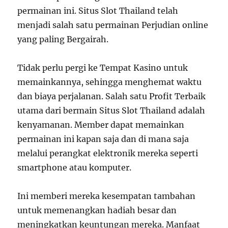
permainan ini. Situs Slot Thailand telah
menjadi salah satu permainan Perjudian online
yang paling Bergairah.
Tidak perlu pergi ke Tempat Kasino untuk
memainkannya, sehingga menghemat waktu
dan biaya perjalanan. Salah satu Profit Terbaik
utama dari bermain Situs Slot Thailand adalah
kenyamanan. Member dapat memainkan
permainan ini kapan saja dan di mana saja
melalui perangkat elektronik mereka seperti
smartphone atau komputer.
Ini memberi mereka kesempatan tambahan
untuk memenangkan hadiah besar dan
meningkatkan keuntungan mereka. Manfaat