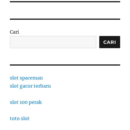
Cari
CARI
slot spaceman
slot gacor terbaru
slot 100 perak
toto slot