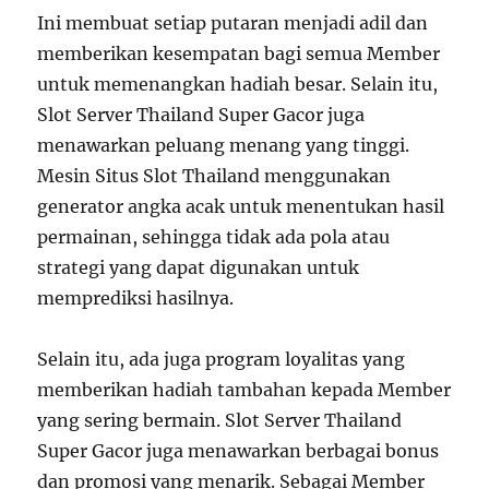
Ini membuat setiap putaran menjadi adil dan
memberikan kesempatan bagi semua Member
untuk memenangkan hadiah besar. Selain itu,
Slot Server Thailand Super Gacor juga
menawarkan peluang menang yang tinggi.
Mesin Situs Slot Thailand menggunakan
generator angka acak untuk menentukan hasil
permainan, sehingga tidak ada pola atau
strategi yang dapat digunakan untuk
memprediksi hasilnya.
Selain itu, ada juga program loyalitas yang
memberikan hadiah tambahan kepada Member
yang sering bermain. Slot Server Thailand
Super Gacor juga menawarkan berbagai bonus
dan promosi yang menarik. Sebagai Member