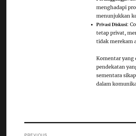
menghadapi pros
menunjukkan ko
Privasi Diskusi
: C
tetap privat, m
tidak merekam a
Komentar yang 
pendekatan yang
sementara sikap
dalam komunikas
Navigasi
PREVIOUS