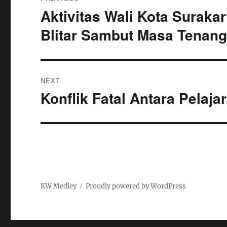
pos
Aktivitas Wali Kota Suraka
Previous
post:
Blitar Sambut Masa Tenang
NEXT
Konflik Fatal Antara Pelaj
Next
post:
KW Medley
Proudly powered by WordPress