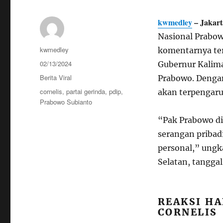
kwmedley
– Jakart
Nasional Prabo
Author
kwmedley
komentarnya ter
Posted
02/13/2024
Gubernur Kalima
on
Categories
Berita Viral
Prabowo. Denga
Tags
cornelis
,
partai gerinda
,
pdip
,
akan terpengaru
Prabowo Subianto
“Pak Prabowo di
serangan pribadi
personal,” ungk
Selatan, tanggal
REAKSI H
CORNELIS