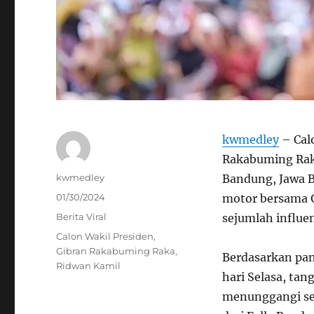
kwmedley
– Cal
Rakabuming Rak
Author
kwmedley
Bandung, Jawa B
Posted
01/30/2024
motor bersama G
on
Categories
Berita Viral
sejumlah influen
Tags
Calon Wakil Presiden
,
Gibran Rakabuming Raka
,
Berdasarkan pan
Ridwan Kamil
hari Selasa, ta
menunggangi sep