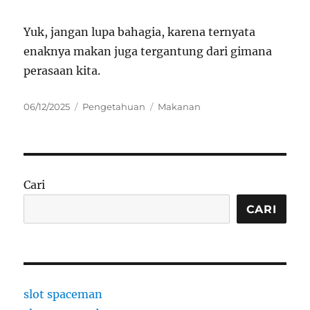
Yuk, jangan lupa bahagia, karena ternyata
enaknya makan juga tergantung dari gimana
perasaan kita.
Posted
Categories
Tags
06/12/2025
Pengetahuan
Makanan
on
Cari
CARI
slot spaceman