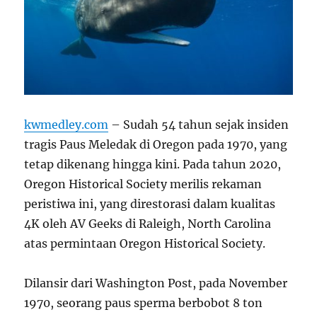
kwmedley.com
– Sudah 54 tahun sejak insiden
tragis Paus Meledak di Oregon pada 1970, yang
tetap dikenang hingga kini. Pada tahun 2020,
Oregon Historical Society merilis rekaman
peristiwa ini, yang direstorasi dalam kualitas
4K oleh AV Geeks di Raleigh, North Carolina
atas permintaan Oregon Historical Society.
Dilansir dari Washington Post, pada November
1970, seorang paus sperma berbobot 8 ton