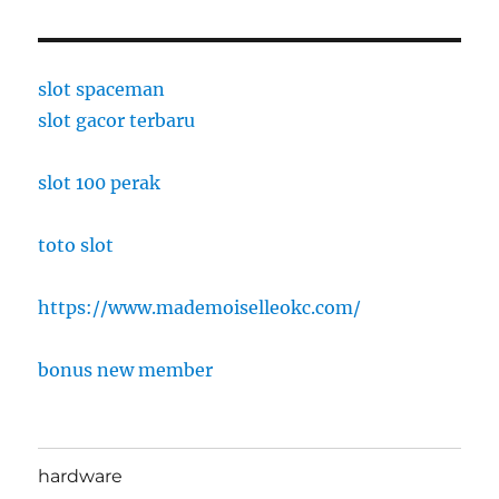
slot spaceman
slot gacor terbaru
slot 100 perak
toto slot
https://www.mademoiselleokc.com/
bonus new member
hardware