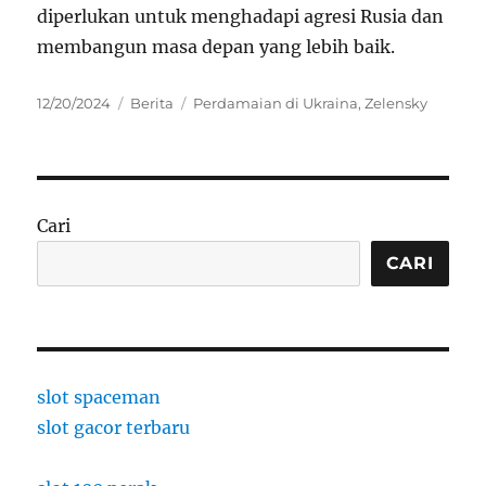
diperlukan untuk menghadapi agresi Rusia dan
membangun masa depan yang lebih baik.
Posted
Categories
Tags
12/20/2024
Berita
Perdamaian di Ukraina
,
Zelensky
on
Cari
CARI
slot spaceman
slot gacor terbaru