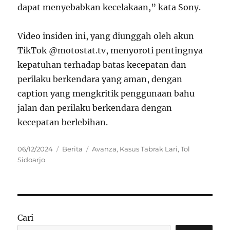
dapat menyebabkan kecelakaan,” kata Sony.
Video insiden ini, yang diunggah oleh akun
TikTok @motostat.tv, menyoroti pentingnya
kepatuhan terhadap batas kecepatan dan
perilaku berkendara yang aman, dengan
caption yang mengkritik penggunaan bahu
jalan dan perilaku berkendara dengan
kecepatan berlebihan.
Posted
Categories
Tags
06/12/2024
Berita
Avanza
,
Kasus Tabrak Lari
,
Tol
on
Sidoarjo
Cari