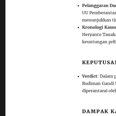
Pelanggaran Da
UU Pemberantasa
menunjukkan tin
Kronologi Kasu
Heryanto Tanak
keuntungan prib
KEPUTUSA
Verdict
: Dalam 
Budiman Gandi 
diperantarai ole
DAMPAK K