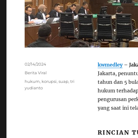
Posted
02/14/2024
kwmedley
– Jak
on
Categories
Berita Viral
Jakarta, penun
Tags
hukum
,
korupsi
,
suap
,
tri
tahun dan 5 bul
yudianto
hukum terhadap
pengurusan per
yang saat ini te
RINCIAN 