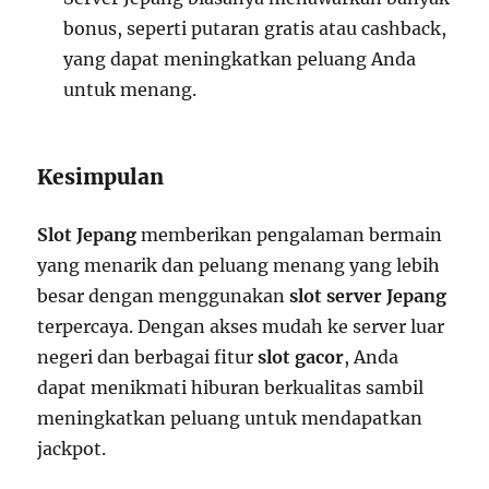
bonus, seperti putaran gratis atau cashback,
yang dapat meningkatkan peluang Anda
untuk menang.
Kesimpulan
Slot Jepang
memberikan pengalaman bermain
yang menarik dan peluang menang yang lebih
besar dengan menggunakan
slot server Jepang
terpercaya. Dengan akses mudah ke server luar
negeri dan berbagai fitur
slot gacor
, Anda
dapat menikmati hiburan berkualitas sambil
meningkatkan peluang untuk mendapatkan
jackpot.