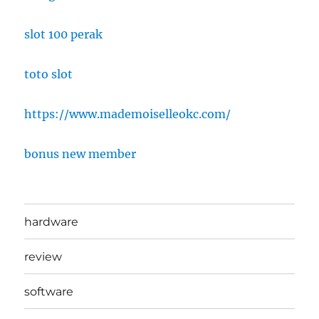
slot 100 perak
toto slot
https://www.mademoiselleokc.com/
bonus new member
hardware
review
software