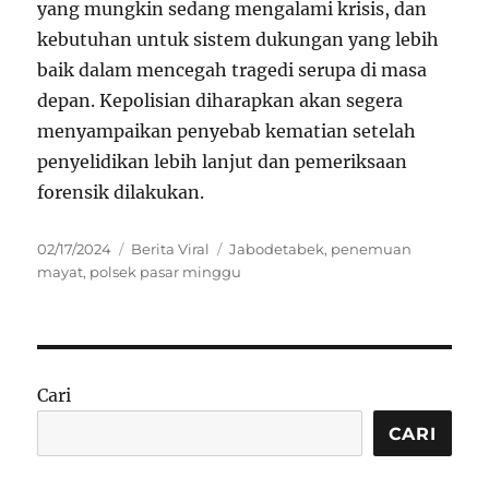
yang mungkin sedang mengalami krisis, dan
kebutuhan untuk sistem dukungan yang lebih
baik dalam mencegah tragedi serupa di masa
depan. Kepolisian diharapkan akan segera
menyampaikan penyebab kematian setelah
penyelidikan lebih lanjut dan pemeriksaan
forensik dilakukan.
Posted
Categories
Tags
02/17/2024
Berita Viral
Jabodetabek
,
penemuan
on
mayat
,
polsek pasar minggu
Cari
CARI