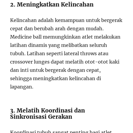
2. Meningkatkan Kelincahan
Kelincahan adalah kemampuan untuk bergerak
cepat dan berubah arah dengan mudah.
Medicine ball memungkinkan atlet melakukan
latihan dinamis yang melibatkan seluruh
tubuh. Latihan seperti lateral throws atau
crossover lunges dapat melatih otot-otot kaki
dan inti untuk bergerak dengan cepat,
sehingga meningkatkan kelincahan di
lapangan.
3. Melatih Koordinasi dan
Sinkronisasi Gerakan
Koordinasi tubuh sangat penting bagi atlet,