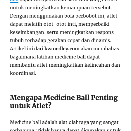
untuk meningkatkan kemampuan tersebut.
Dengan menggunakan bola berbobot ini, atlet
dapat melatih otot-otot inti, memperbaiki
keseimbangan, serta meningkatkan respons
tubuh terhadap gerakan cepat dan dinamis.
Artikel ini dari
kwmedley.com
akan membahas
bagaimana latihan medicine ball dapat
membantu atlet meningkatkan kelincahan dan
koordinasi.
Mengapa Medicine Ball Penting
untuk Atlet?
Medicine ball adalah alat olahraga yang sangat
serbaguna. Tidak hanya dapat digunakan untuk