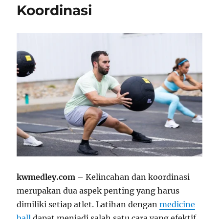
Koordinasi
kwmedley.com –
Kelincahan dan koordinasi
merupakan dua aspek penting yang harus
dimiliki setiap atlet. Latihan dengan
medicine
ball
dapat menjadi salah satu cara yang efektif