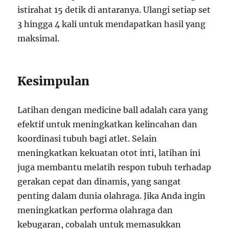
istirahat 15 detik di antaranya. Ulangi setiap set
3 hingga 4 kali untuk mendapatkan hasil yang
maksimal.
Kesimpulan
Latihan dengan medicine ball adalah cara yang
efektif untuk meningkatkan kelincahan dan
koordinasi tubuh bagi atlet. Selain
meningkatkan kekuatan otot inti, latihan ini
juga membantu melatih respon tubuh terhadap
gerakan cepat dan dinamis, yang sangat
penting dalam dunia olahraga. Jika Anda ingin
meningkatkan performa olahraga dan
kebugaran, cobalah untuk memasukkan