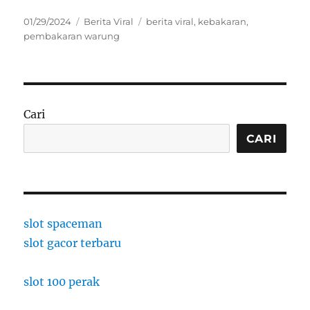
Posted
Categories
Tags
01/29/2024
Berita Viral
berita viral
,
kebakaran
,
on
pembakaran warung
Cari
CARI
slot spaceman
slot gacor terbaru
slot 100 perak