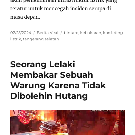
akan pemeliharaan infrastruktur listrik yang
teratur untuk mencegah insiden serupa di
masa depan.
Posted
Categories
Tags
02/25/2024
Berita Viral
bintaro
,
kebakaran
,
korsleting
on
listrik
,
tangerang selatan
Seorang Lelaki
Membakar Sebuah
Warung Karena Tidak
Dibolehin Hutang