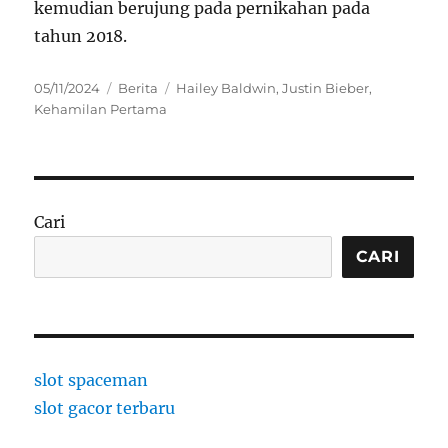
kemudian berujung pada pernikahan pada
tahun 2018.
Posted
Categories
Tags
05/11/2024
Berita
Hailey Baldwin
,
Justin Bieber
,
on
Kehamilan Pertama
Cari
CARI
slot spaceman
slot gacor terbaru