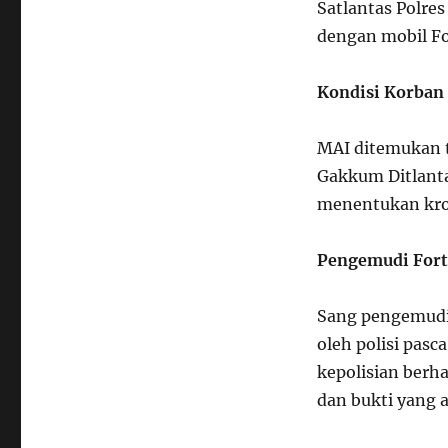
Satlantas Polre
dengan mobil Fo
Kondisi Korban
MAI ditemukan te
Gakkum Ditlanta
menentukan kron
Pengemudi Fort
Sang pengemudi 
oleh polisi pas
kepolisian berh
dan bukti yang a