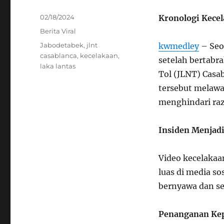
Posted
02/18/2024
Kronologi Kecel
on
Categories
Berita Viral
Tags
Jabodetabek
,
jlnt
kwmedley
– Seo
casablanca
,
kecelakaan
,
setelah bertabr
laka lantas
Tol (JLNT) Casab
tersebut melawa
menghindari razi
Insiden Menjadi 
Video kecelakaan
luas di media so
bernyawa dan se
Penanganan Kepo