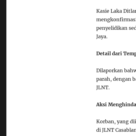
Kasie Laka Ditla
mengkonfirmasi
penyelidikan se
Jaya.
Detail dari Tem
Dilaporkan bah
parah, dengan b
JLNT.
Aksi Menghindar
Korban, yang di
di JLNT Casabla