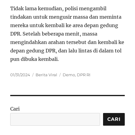
Tidak lama kemudian, polisi mengambil
tindakan untuk mengusir massa dan meminta
mereka untuk kembali ke area depan gedung
DPR. Setelah beberapa menit, massa
mengindahkan arahan tersebut dan kembali ke
depan gedung DPR, dan lalu lintas di dalam tol
pun dibuka kembali.
Posted
Categories
Tags
01/31/2024
Berita Viral
Demo
,
DPR RI
on
Cari
CARI