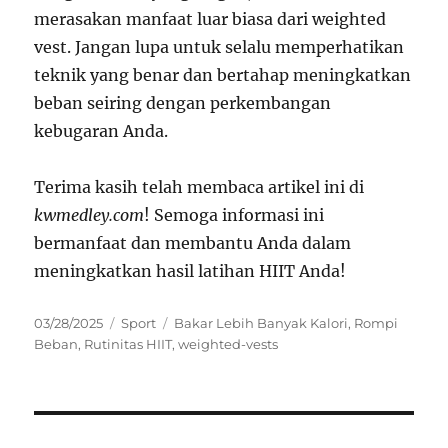
merasakan manfaat luar biasa dari weighted
vest. Jangan lupa untuk selalu memperhatikan
teknik yang benar dan bertahap meningkatkan
beban seiring dengan perkembangan
kebugaran Anda.
Terima kasih telah membaca artikel ini di
kwmedley.com
! Semoga informasi ini
bermanfaat dan membantu Anda dalam
meningkatkan hasil latihan HIIT Anda!
Posted
Categories
Tags
03/28/2025
Sport
Bakar Lebih Banyak Kalori
,
Rompi
on
Beban
,
Rutinitas HIIT
,
weighted-vests