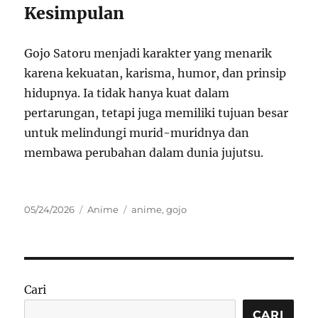
Kesimpulan
Gojo Satoru menjadi karakter yang menarik
karena kekuatan, karisma, humor, dan prinsip
hidupnya. Ia tidak hanya kuat dalam
pertarungan, tetapi juga memiliki tujuan besar
untuk melindungi murid-muridnya dan
membawa perubahan dalam dunia jujutsu.
Posted
Categories
Tags
05/24/2026
Anime
anime
,
gojo
on
Cari
CARI