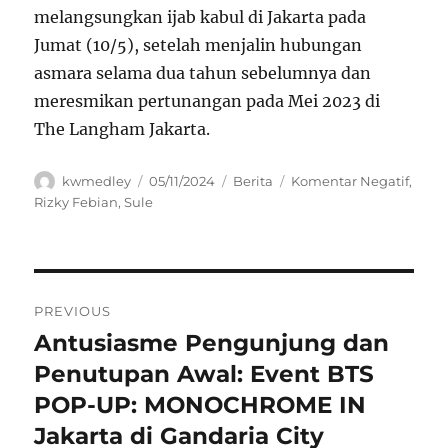
melangsungkan ijab kabul di Jakarta pada
Jumat (10/5), setelah menjalin hubungan
asmara selama dua tahun sebelumnya dan
meresmikan pertunangan pada Mei 2023 di
The Langham Jakarta.
Author
Posted
Categories
Tags
kwmedley
05/11/2024
Berita
Komentar Negatif
,
on
Rizky Febian
,
Sule
Navigasi
PREVIOUS
pos
Antusiasme Pengunjung dan
Previous
post:
Penutupan Awal: Event BTS
POP-UP: MONOCHROME IN
Jakarta di Gandaria City