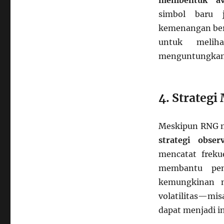
membentuk “ava
simbol baru 
kemenangan be
untuk melih
menguntungkan,
4. Strateg
Meskipun RNG m
strategi observ
mencatat freku
membantu pem
kemungkinan m
volatilitas—mis
dapat menjadi in