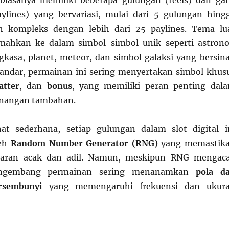
biasanya memiliki beberapa gulungan (reels) dan gar
ylines) yang bervariasi, mulai dari 5 gulungan hing
ih kompleks dengan lebih dari 25 paylines. Tema lu
emahkan ke dalam simbol-simbol unik seperti astrono
gkasa, planet, meteor, dan simbol galaksi yang bersina
tandar, permainan ini sering menyertakan simbol khus
atter
, dan
bonus
, yang memiliki peran penting dal
angan tambahan.
hat sederhana, setiap gulungan dalam slot digital i
leh
Random Number Generator (RNG)
yang memastik
utaran acak dan adil. Namun, meskipun RNG mengac
pengembang permainan sering menanamkan
pola d
ersembunyi
yang memengaruhi frekuensi dan ukur