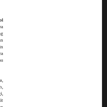
ol
ya
ng
an
in
ra
au
a,
h,
i,
it