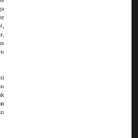
is
ga
ar
t,
r.
us
am
ni
an
ak
an
an