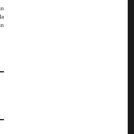
an
la
an