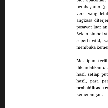
Slot Spaceman 
pembayaran (pa
versi yang leb
angkasa diterj
pesawat luar an
Selain simbol s
seperti
wild
,
sc
membuka kemen
Meskipun terli
dikendalikan o
hasil setiap p
hasil, para 
probabilitas t
kemenangan.