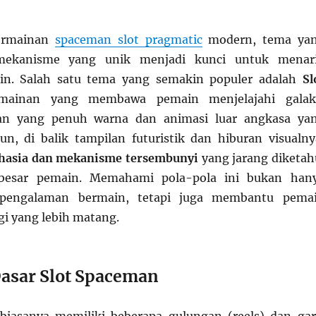
ermainan
spaceman slot pragmatic
modern, tema ya
ekanisme yang unik menjadi kunci untuk menar
in. Salah satu tema yang semakin populer adalah
Sl
rmainan yang membawa pemain menjelajahi galak
gan yang penuh warna dan animasi luar angkasa ya
, di balik tampilan futuristik dan hiburan visualny
ahasia dan mekanisme tersembunyi
yang jarang diketah
 besar pemain. Memahami pola-pola ini bukan han
pengalaman bermain, tetapi juga membantu pema
i yang lebih matang.
Dasar Slot Spaceman