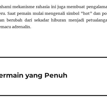
mahami mekanisme rahasia ini juga membuat pengalam
eru. Saat pemain mulai mengenali simbol “hot” dan po
an berubah dari sekadar hiburan menjadi petualang
emacu adrenalin.
Bermain yang Penuh