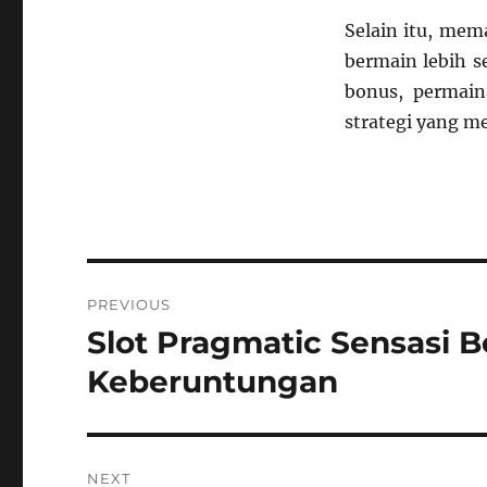
Selain itu, me
bermain lebih s
bonus, permain
strategi yang m
Navigasi
PREVIOUS
pos
Slot Pragmatic Sensasi 
Previous
post:
Keberuntungan
NEXT