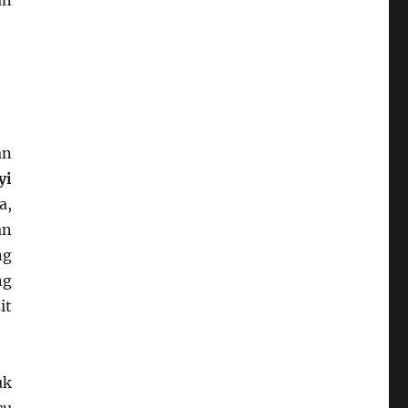
an
an
yi
a,
an
ng
ng
it
uk