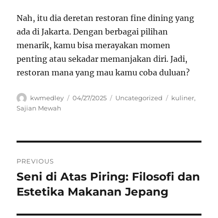
Nah, itu dia deretan restoran fine dining yang
ada di Jakarta. Dengan berbagai pilihan
menarik, kamu bisa merayakan momen
penting atau sekadar memanjakan diri. Jadi,
restoran mana yang mau kamu coba duluan?
Author
Posted
Categories
Tags
kwmedley
04/27/2025
Uncategorized
kuliner
,
on
Sajian Mewah
Navigasi
PREVIOUS
pos
Seni di Atas Piring: Filosofi dan
Previous
post:
Estetika Makanan Jepang