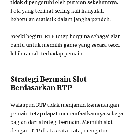
tidak dipengaruhi oleh putaran sebelumnya.
Pola yang terlihat sering kali hanyalah
kebetulan statistik dalam jangka pendek.
Meski begitu, RTP tetap berguna sebagai alat
bantu untuk memilih game yang secara teori
lebih ramah terhadap pemain.
Strategi Bermain Slot
Berdasarkan RTP
Walaupun RTP tidak menjamin kemenangan,
pemain tetap dapat memanfaatkannya sebagai
bagian dari strategi bermain. Memilih slot
dengan RTP di atas rata-rata, mengatur