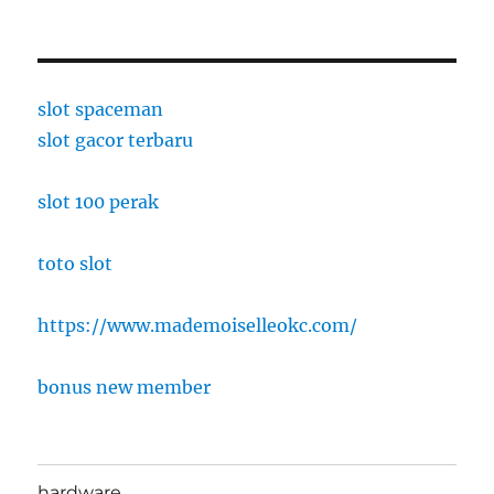
slot spaceman
slot gacor terbaru
slot 100 perak
toto slot
https://www.mademoiselleokc.com/
bonus new member
hardware