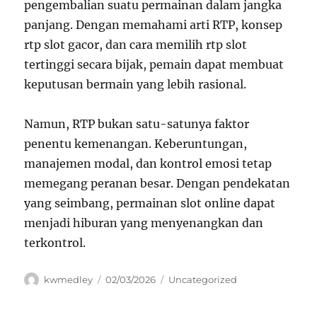
pengembalian suatu permainan dalam jangka
panjang. Dengan memahami arti RTP, konsep
rtp slot gacor, dan cara memilih rtp slot
tertinggi secara bijak, pemain dapat membuat
keputusan bermain yang lebih rasional.
Namun, RTP bukan satu-satunya faktor
penentu kemenangan. Keberuntungan,
manajemen modal, dan kontrol emosi tetap
memegang peranan besar. Dengan pendekatan
yang seimbang, permainan slot online dapat
menjadi hiburan yang menyenangkan dan
terkontrol.
Author
Posted
Categories
kwmedley
02/03/2026
Uncategorized
on