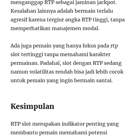
menganggap RTP sebagai jaminan jackpot.
Kesalahan lainnya adalah bermain terlalu
agresif karena tergiur angka RTP tinggi, tanpa
memperhatikan manajemen modal.
Ada juga pemain yang hanya fokus pada rtp
slot tertinggi tanpa memahami karakter
permainan. Padahal, slot dengan RTP sedang
namun volatilitas rendah bisa jadi lebih cocok
untuk pemain yang ingin bermain santai.
Kesimpulan
RTP slot merupakan indikator penting yang
membantu pemain memahami potensi