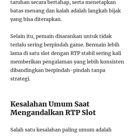
taruhan secara bertahap, serta menetapkan
batas menang dan kalah adalah langkah bijak
yang bisa diterapkan.
Selain itu, pemain disarankan untuk tidak
terlalu sering berpindah game. Bermain lebih
lama di satu slot dengan RTP stabil sering kali
memberikan pengalaman yang lebih konsisten
dibandingkan berpindah-pindah tanpa
strategi.
Kesalahan Umum Saat
Mengandalkan RTP Slot
Salah satu kesalahan paling umum adalah