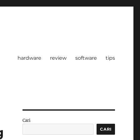
hardware
review
software
tips
Cari
g
CARI