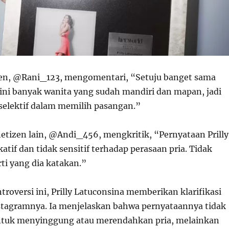
zen, @Rani_123, mengomentari, “Setuju banget sama
 ini banyak wanita yang sudah mandiri dan mapan, jadi
 selektif dalam memilih pasangan.”
netizen lain, @Andi_456, mengkritik, “Pernyataan Prilly
katif dan tidak sensitif terhadap perasaan pria. Tidak
ti yang dia katakan.”
oversi ini, Prilly Latuconsina memberikan klarifikasi
stagramnya. Ia menjelaskan bahwa pernyataannya tidak
tuk menyinggung atau merendahkan pria, melainkan