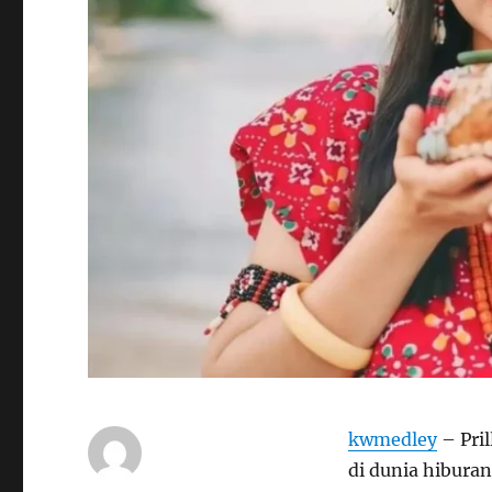
kwmedley
– Pril
di dunia hibura