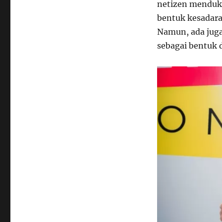
netizen menduk
bentuk kesadara
Namun, ada juga
sebagai bentuk d