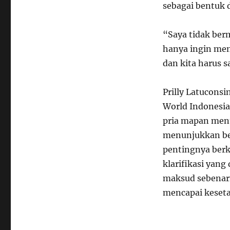
sebagai bentuk 
“Saya tidak be
hanya ingin men
dan kita harus s
Prilly Latucons
World Indonesi
pria mapan menu
menunjukkan be
pentingnya berk
klarifikasi yan
maksud sebenar
mencapai keseta