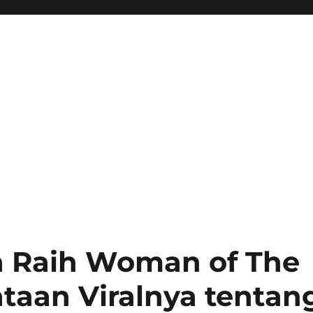
na Raih Woman of The
ataan Viralnya tentan