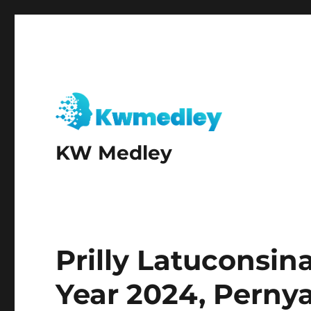
KW Medley
Prilly Latuconsi
Year 2024, Perny